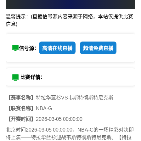
0
:
0
温馨提示：(直播信号源内容来源于网络，本站仅提供比赛
特拉华蓝衫
韦斯特彻斯特
信息)
信号源：
高清在线直播
超清免费直播
比赛详情：
【赛事名称】
特拉华蓝衫VS韦斯特彻斯特尼克斯
【联赛名称】
NBA-G
【开赛时间】
2026-03-05 00:00:00
北京时间2026-03-05 00:00:00，NBA-G的一场精彩对决即
将上演——特拉华蓝衫迎战韦斯特彻斯特尼克斯。【特拉