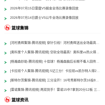
2026年07月15日雷霆VS掘金全场比赛录像回放
2026年07月14日爵士VS公牛全场比赛录像回放
篮球集锦
[河村勇辉集锦-腾讯视频] 穿针引线！河村勇辉送出全场最高12助攻 8中2拿到5分5板
[奥科里个人集锦-腾讯视频] 空砍全场最高！奥科里vs热火得27分4板
[杨瀚森妙助-腾讯视频] 十佳球！杨瀚森脑后长眼不看人回传助队友暴扣
[卡拉班个人集锦-腾讯视频] 5记三分！卡拉班vs凯尔特人得21+8
[斯特尔茨集锦-腾讯视频] 三分没开！16号秀斯特尔茨16投8中&三分8中2得到22分2板6助
[雷诺集锦-腾讯视频] 两双到手！雷诺15中7拿到20分12板 三分5中2
篮球资讯