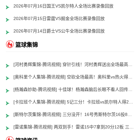
2026年07月16日国王VS凯尔特人全场比赛录像回放
2026年07月15日雷霆VS掘金全场比赛录像回放
2026年07月14日爵士VS公牛全场比赛录像回放
篮球集锦
[河村勇辉集锦-腾讯视频] 穿针引线！河村勇辉送出全场最高12助攻 8中2拿到5分5板
[奥科里个人集锦-腾讯视频] 空砍全场最高！奥科里vs热火得27分4板
[杨瀚森妙助-腾讯视频] 十佳球！杨瀚森脑后长眼不看人回传助队友暴扣
[卡拉班个人集锦-腾讯视频] 5记三分！卡拉班vs凯尔特人得21+8
[斯特尔茨集锦-腾讯视频] 三分没开！16号秀斯特尔茨16投8中&三分8中2得到22分2板6助
[雷诺集锦-腾讯视频] 两双到手！雷诺15中7拿到20分12板 三分5中2