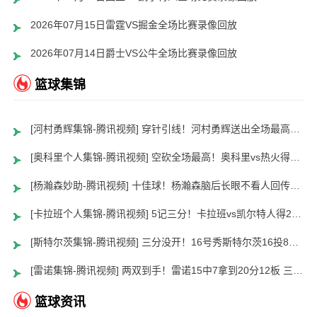
2026年07月15日雷霆VS掘金全场比赛录像回放
2026年07月14日爵士VS公牛全场比赛录像回放
篮球集锦
[河村勇辉集锦-腾讯视频] 穿针引线！河村勇辉送出全场最高12助攻 8中2拿到5分5板
[奥科里个人集锦-腾讯视频] 空砍全场最高！奥科里vs热火得27分4板
[杨瀚森妙助-腾讯视频] 十佳球！杨瀚森脑后长眼不看人回传助队友暴扣
[卡拉班个人集锦-腾讯视频] 5记三分！卡拉班vs凯尔特人得21+8
[斯特尔茨集锦-腾讯视频] 三分没开！16号秀斯特尔茨16投8中&三分8中2得到22分2板6助
[雷诺集锦-腾讯视频] 两双到手！雷诺15中7拿到20分12板 三分5中2
篮球资讯