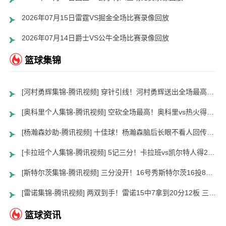
2026年07月15日雷霆VS掘金全场比赛录像回放
2026年07月14日爵士VS公牛全场比赛录像回放
篮球集锦
[河村勇辉集锦-腾讯视频] 穿针引线！河村勇辉送出全场最高12助攻 8中2拿到5分5板
[奥科里个人集锦-腾讯视频] 空砍全场最高！奥科里vs热火得27分4板
[杨瀚森妙助-腾讯视频] 十佳球！杨瀚森脑后长眼不看人回传助队友暴扣
[卡拉班个人集锦-腾讯视频] 5记三分！卡拉班vs凯尔特人得21+8
[斯特尔茨集锦-腾讯视频] 三分没开！16号秀斯特尔茨16投8中&三分8中2得到22分2板6助
[雷诺集锦-腾讯视频] 两双到手！雷诺15中7拿到20分12板 三分5中2
篮球资讯