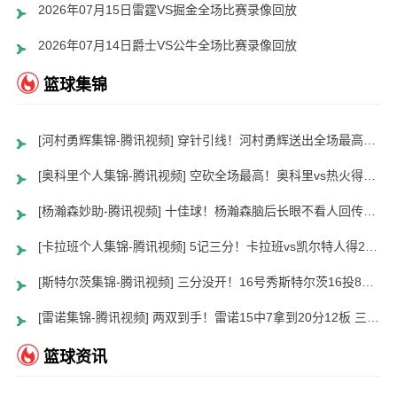
2026年07月15日雷霆VS掘金全场比赛录像回放
2026年07月14日爵士VS公牛全场比赛录像回放
篮球集锦
[河村勇辉集锦-腾讯视频] 穿针引线！河村勇辉送出全场最高12助攻 8中2拿到5分5板
[奥科里个人集锦-腾讯视频] 空砍全场最高！奥科里vs热火得27分4板
[杨瀚森妙助-腾讯视频] 十佳球！杨瀚森脑后长眼不看人回传助队友暴扣
[卡拉班个人集锦-腾讯视频] 5记三分！卡拉班vs凯尔特人得21+8
[斯特尔茨集锦-腾讯视频] 三分没开！16号秀斯特尔茨16投8中&三分8中2得到22分2板6助
[雷诺集锦-腾讯视频] 两双到手！雷诺15中7拿到20分12板 三分5中2
篮球资讯