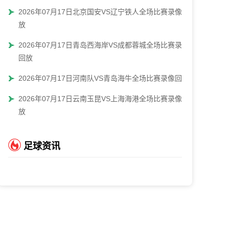
2026年07月17日北京国安VS辽宁铁人全场比赛录像回
放
2026年07月17日青岛西海岸VS成都蓉城全场比赛录像
回放
2026年07月17日河南队VS青岛海牛全场比赛录像回放
2026年07月17日云南玉昆VS上海海港全场比赛录像回
放
足球资讯