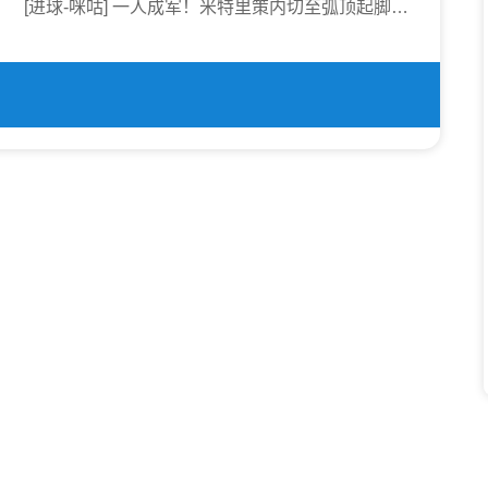
[进球-咪咕] 一人成军！米特里策内切至弧顶起脚直挂死角