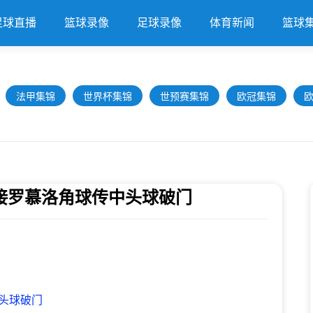
足球直播
篮球录像
足球录像
体育新闻
篮球
法甲集锦
世界杯集锦
世预赛集锦
欧冠集锦
区接罗慕洛角球传中头球破门
中头球破门