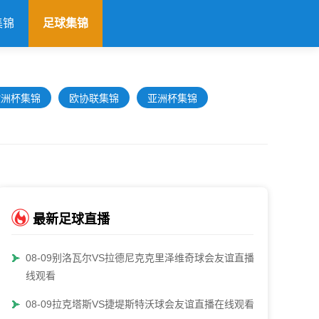
集锦
足球集锦
欧洲杯集锦
欧协联集锦
亚洲杯集锦
最新足球直播
08-09别洛瓦尔VS拉德尼克克里泽维奇球会友谊直播在
线观看
08-09拉克塔斯VS捷堤斯特沃球会友谊直播在线观看