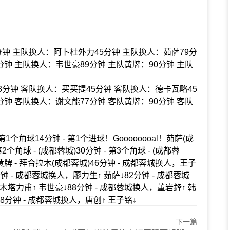
钟 主队换人：阿卜杜外力45分钟 主队换人：茹萨79分
分钟 主队换人：韦世豪89分钟 主队黄牌：90分钟 主队
分钟 客队换人：买买提45分钟 客队换人：德卡瓦略45
分钟 客队换人：谢文能77分钟 客队黄牌：90分钟 客队
角球14分钟 - 第1个进球！Goooooooal！茹萨(成
角球 - (成都蓉城)30分钟 - 第3个角球 - (成都蓉
第2张黄牌 - 拜合拉木(成都蓉城)46分钟 - 成都蓉城换人，王子
9分钟 - 成都蓉城换人，廖力生↑ 茹萨↓82分钟 - 成都蓉城
木塔力甫↑ 韦世豪↓88分钟 - 成都蓉城换人，董岩鋒↑ 韩
0+8分钟 - 成都蓉城换人，唐创↑ 王子铭↓
下一篇