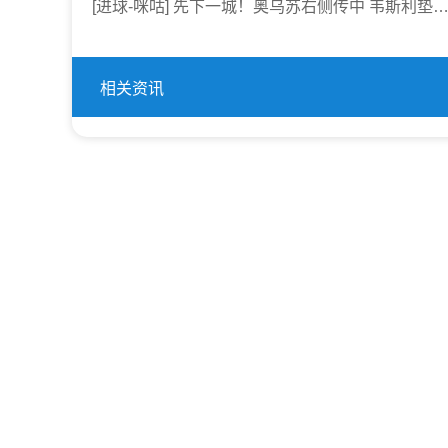
[进球-咪咕] 先下一城！奥乌苏右侧传中 韦斯利垫射破门得手
相关资讯