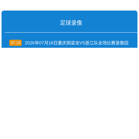
足球录像
2026年07月18日重庆铜梁龙VS浙江队全场比赛录像回
07.19
放
2026年07月18日武汉三镇VS深圳新鹏城全场比赛录像
07.19
回放
2026年07月17日北京国安VS辽宁铁人全场比赛录像回
07.18
放
2026年07月17日青岛西海岸VS成都蓉城全场比赛录像
07.18
回放
2026年07月17日河南队VS青岛海牛全场比赛录像回放
07.18
2026年07月17日云南玉昆VS上海海港全场比赛录像回
07.18
放